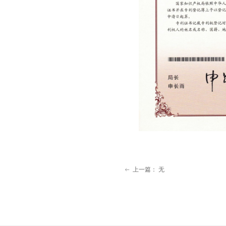
上一篇：
无
ꂃ