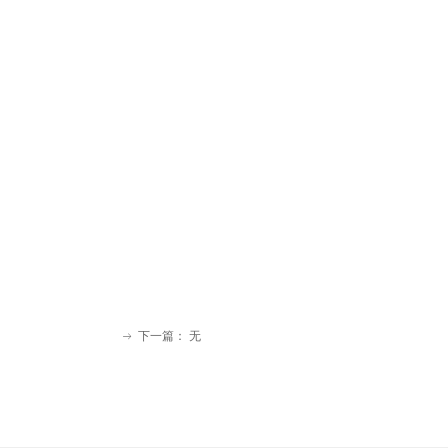
下一篇：
无
ꁹ